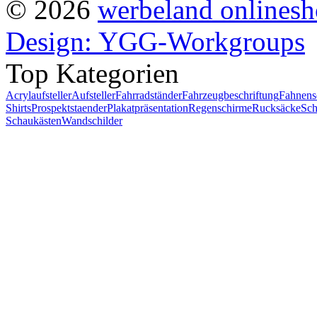
© 2026
werbeland onlines
Design: YGG-Workgroups
Top Kategorien
Acrylaufsteller
Aufsteller
Fahrradständer
Fahrzeugbeschriftung
Fahnens
Shirts
Prospektstaender
Plakatpräsentation
Regenschirme
Rucksäcke
Sch
Schaukästen
Wandschilder