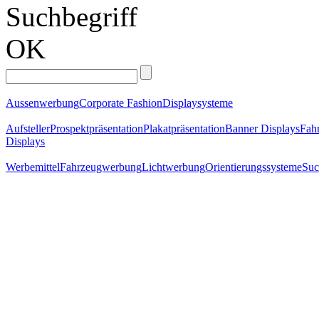
Suchbegriff
OK
Aussenwerbung
Corporate Fashion
Displaysysteme
Aufsteller
Prospektpräsentation
Plakatpräsentation
Banner Displays
Fahr
Displays
Werbemittel
Fahrzeugwerbung
Lichtwerbung
Orientierungssysteme
Suc