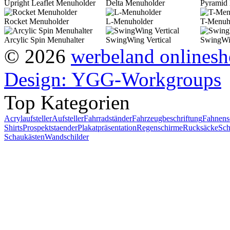
Upright Leaflet Menuholder
Delta Menuholder
Pyramid
Rocket Menuholder
L-Menuholder
T-Menuh
Arcylic Spin Menuhalter
SwingWing Vertical
SwingWi
© 2026
werbeland onlines
Design: YGG-Workgroups
Top Kategorien
Acrylaufsteller
Aufsteller
Fahrradständer
Fahrzeugbeschriftung
Fahnens
Shirts
Prospektstaender
Plakatpräsentation
Regenschirme
Rucksäcke
Sch
Schaukästen
Wandschilder