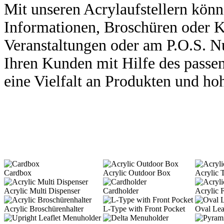
Mit unseren Acrylaufstellern kön
Infor
mationen, Broschüren oder K
Veranstaltun
gen oder am P.O.S. N
Ihren Kund
en mit Hilfe des passe
eine Viel
falt an Produkten und hoh
Cardbox
Acrylic Outdoor Box
Acrylic 
Acrylic Multi Dispenser
Cardholder
Acrylic 
Acrylic Broschürenhalter
L-Type with Front Pocket
Oval Lea