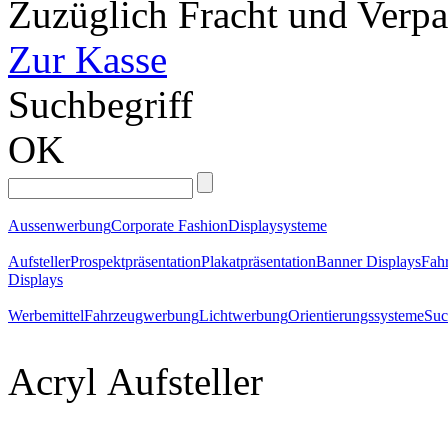
Zuzüglich Fracht und Verp
Zur Kasse
Suchbegriff
OK
Aussenwerbung
Corporate Fashion
Displaysysteme
Aufsteller
Prospektpräsentation
Plakatpräsentation
Banner Displays
Fahr
Displays
Werbemittel
Fahrzeugwerbung
Lichtwerbung
Orientierungssysteme
Suc
Acryl
Aufsteller