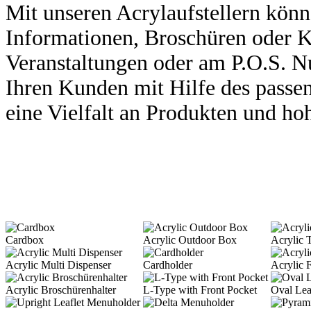
Mit unseren Acrylaufstellern kön
Infor
mationen, Broschüren oder K
Veranstaltun
gen oder am P.O.S. N
Ihren Kund
en mit Hilfe des passe
eine Viel
falt an Produkten und hoh
Cardbox
Acrylic Outdoor Box
Acrylic 
Acrylic Multi Dispenser
Cardholder
Acrylic 
Acrylic Broschürenhalter
L-Type with Front Pocket
Oval Lea