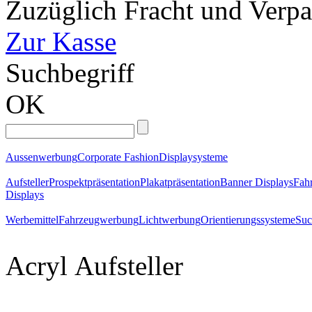
Zuzüglich Fracht und Verp
Zur Kasse
Suchbegriff
OK
Aussenwerbung
Corporate Fashion
Displaysysteme
Aufsteller
Prospektpräsentation
Plakatpräsentation
Banner Displays
Fahr
Displays
Werbemittel
Fahrzeugwerbung
Lichtwerbung
Orientierungssysteme
Suc
Acryl
Aufsteller