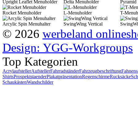
Upright Leaflet Menuholder
Delta Menuholder
Pyramid
Rocket Menuholder
L-Menuholder
T-Menuh
Arcylic Spin Menuhalter
SwingWing Vertical
SwingWi
© 2026
werbeland onlines
Design: YGG-Workgroups
Top Kategorien
Acrylaufsteller
Aufsteller
Fahrradständer
Fahrzeugbeschriftung
Fahnens
Shirts
Prospektstaender
Plakatpräsentation
Regenschirme
Rucksäcke
Sch
Schaukästen
Wandschilder