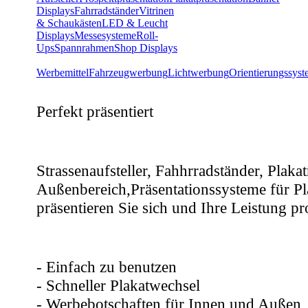
Displays
Fahrradständer
Vitrinen
& Schaukästen
LED & Leucht
Displays
Messesysteme
Roll-
Ups
Spannrahmen
Shop Displays
Werbemittel
Fahrzeugwerbung
Lichtwerbung
Orientierungssys
Perfekt präsentiert
Strassenaufsteller, Fahhrradständer, Plak
Außenbereich,Präsentationssysteme für Pl
präsentieren Sie sich und Ihre Leistung pro
- Einfach zu benutzen
- Schneller Plakatwechsel
- Werbebotschaften für Innen und Außen