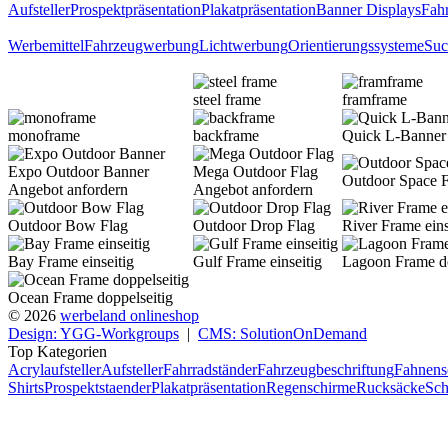
Aufsteller
Prospektpräsentation
Plakatpräsentation
Banner Displays
Fahr
Werbemittel
Fahrzeugwerbung
Lichtwerbung
Orientierungssysteme
Suc
steel frame
framframe
monoframe
backframe
Quick L-Banner 
Expo Outdoor Banner
Mega Outdoor Flag
Outdoor Space F
Angebot anfordern
Angebot anfordern
Outdoor Bow Flag
Outdoor Drop Flag
River Frame eins
Bay Frame einseitig
Gulf Frame einseitig
Lagoon Frame do
Ocean Frame doppelseitig
© 2026
werbeland onlineshop
Design: YGG-Workgroups
|
CMS: SolutionOnDemand
Top Kategorien
Acrylaufsteller
Aufsteller
Fahrradständer
Fahrzeugbeschriftung
Fahnens
Shirts
Prospektstaender
Plakatpräsentation
Regenschirme
Rucksäcke
Sch