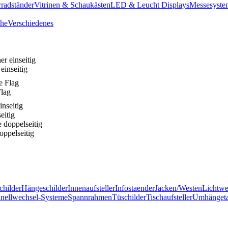
radständer
Vitrinen & Schaukästen
LED & Leucht Displays
Messesyste
he
Verschiedenes
einseitig
lag
eitig
ppelseitig
childer
Hängeschilder
Innenaufsteller
Infostaender
Jacken/Westen
Lichtw
nellwechsel-Systeme
Spannrahmen
Tüschilder
Tischaufsteller
Umhänget