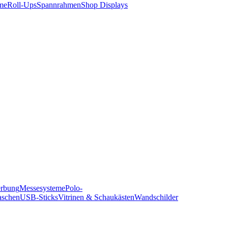
me
Roll-Ups
Spannrahmen
Shop Displays
erbung
Messesysteme
Polo-
aschen
USB-Sticks
Vitrinen & Schaukästen
Wandschilder