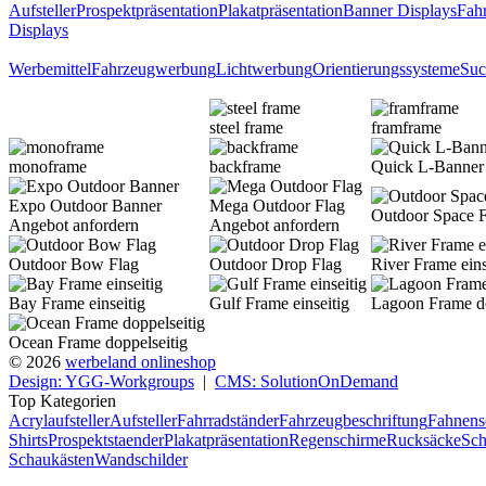
Aufsteller
Prospektpräsentation
Plakatpräsentation
Banner Displays
Fahr
Displays
Werbemittel
Fahrzeugwerbung
Lichtwerbung
Orientierungssysteme
Suc
steel frame
framframe
monoframe
backframe
Quick L-Banner 
Expo Outdoor Banner
Mega Outdoor Flag
Outdoor Space F
Angebot anfordern
Angebot anfordern
Outdoor Bow Flag
Outdoor Drop Flag
River Frame eins
Bay Frame einseitig
Gulf Frame einseitig
Lagoon Frame do
Ocean Frame doppelseitig
© 2026
werbeland onlineshop
Design: YGG-Workgroups
|
CMS: SolutionOnDemand
Top Kategorien
Acrylaufsteller
Aufsteller
Fahrradständer
Fahrzeugbeschriftung
Fahnens
Shirts
Prospektstaender
Plakatpräsentation
Regenschirme
Rucksäcke
Sch
Schaukästen
Wandschilder