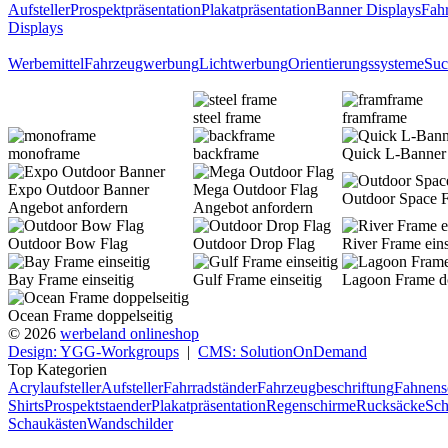
Aufsteller
Prospektpräsentation
Plakatpräsentation
Banner Displays
Fahr
Displays
Werbemittel
Fahrzeugwerbung
Lichtwerbung
Orientierungssysteme
Suc
steel frame
framframe
monoframe
backframe
Quick L-Banner 
Expo Outdoor Banner
Mega Outdoor Flag
Outdoor Space F
Angebot anfordern
Angebot anfordern
Outdoor Bow Flag
Outdoor Drop Flag
River Frame eins
Bay Frame einseitig
Gulf Frame einseitig
Lagoon Frame do
Ocean Frame doppelseitig
© 2026
werbeland onlineshop
Design: YGG-Workgroups
|
CMS: SolutionOnDemand
Top Kategorien
Acrylaufsteller
Aufsteller
Fahrradständer
Fahrzeugbeschriftung
Fahnens
Shirts
Prospektstaender
Plakatpräsentation
Regenschirme
Rucksäcke
Sch
Schaukästen
Wandschilder