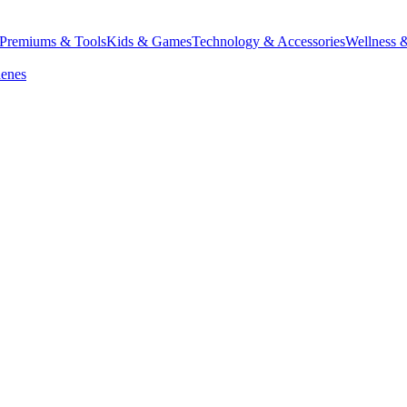
Premiums & Tools
Kids & Games
Technology & Accessories
Wellness 
denes