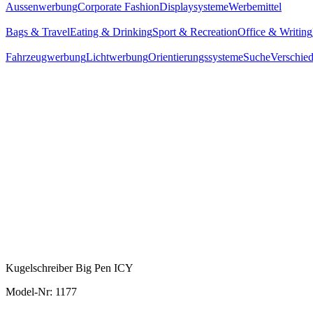
Aussenwerbung
Corporate Fashion
Displaysysteme
Werbemittel
Bags & Travel
Eating & Drinking
Sport & Recreation
Office & Writing
Fahrzeugwerbung
Lichtwerbung
Orientierungssysteme
Suche
Verschie
Kugelschreiber Big Pen ICY
Model-Nr: 1177