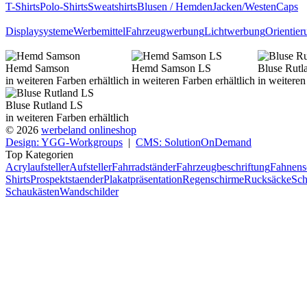
T-Shirts
Polo-Shirts
Sweatshirts
Blusen / Hemden
Jacken/Westen
Caps
Displaysysteme
Werbemittel
Fahrzeugwerbung
Lichtwerbung
Orientie
Hemd Samson
Hemd Samson LS
Bluse Rutl
in weiteren Farben erhältlich
in weiteren Farben erhältlich
in weiteren
Bluse Rutland LS
in weiteren Farben erhältlich
© 2026
werbeland onlineshop
Design: YGG-Workgroups
|
CMS: SolutionOnDemand
Top Kategorien
Acrylaufsteller
Aufsteller
Fahrradständer
Fahrzeugbeschriftung
Fahnens
Shirts
Prospektstaender
Plakatpräsentation
Regenschirme
Rucksäcke
Sch
Schaukästen
Wandschilder