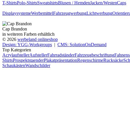
T-Shirts
Polo-Shirts
Sweatshirts
Blusen / Hemden
Jacken/Westen
Caps
Displaysysteme
Werbemittel
Fahrzeugwerbung
Lichtwerbung
Orientie
Cap Brandon
in weiteren Farben erhältlich
© 2026
werbeland onlineshop
Design: YGG-Workgroups
|
CMS: SolutionOnDemand
Top Kategorien
Acrylaufsteller
Aufsteller
Fahrradständer
Fahrzeugbeschriftung
Fahnens
Shirts
Prospektstaender
Plakatpräsentation
Regenschirme
Rucksäcke
Sch
Schaukästen
Wandschilder