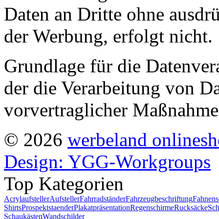
Daten an Dritte ohne ausdr
der Werbung, erfolgt nicht.
Grundlage für die Datenvera
der die Verarbeitung von Da
vorvertraglicher Maßnahmen
© 2026
werbeland onlines
Design: YGG-Workgroups
Top Kategorien
Acrylaufsteller
Aufsteller
Fahrradständer
Fahrzeugbeschriftung
Fahnens
Shirts
Prospektstaender
Plakatpräsentation
Regenschirme
Rucksäcke
Sch
Schaukästen
Wandschilder