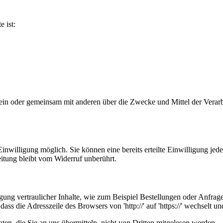
e ist:
ie allein oder gemeinsam mit anderen über die Zwecke und Mittel der V
nwilligung möglich. Sie können eine bereits erteilte Einwilligung jede
itung bleibt vom Widerruf unberührt.
ung vertraulicher Inhalte, wie zum Beispiel Bestellungen oder Anfrage
ass die Adresszeile des Browsers von 'http://' auf 'https://' wechselt 
en, die Sie an uns übermitteln, nicht von Dritten mitgelesen werden.