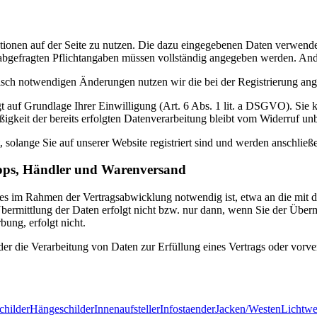
unktionen auf der Seite zu nutzen. Die dazu eingegebenen Daten verwe
ung abgefragten Pflichtangaben müssen vollständig angegeben werden. An
sch notwendigen Änderungen nutzen wir die bei der Registrierung ang
t auf Grundlage Ihrer Einwilligung (Art. 6 Abs. 1 lit. a DSGVO). Sie k
igkeit der bereits erfolgten Datenverarbeitung bleibt vom Widerruf unb
, solange Sie auf unserer Website registriert sind und werden anschlie
hops, Händler und Warenversand
es im Rahmen der Vertragsabwicklung notwendig ist, etwa an die mit d
bermittlung der Daten erfolgt nicht bzw. nur dann, wenn Sie der Über
ung, erfolgt nicht.
der die Verarbeitung von Daten zur Erfüllung eines Vertrags oder vorve
childer
Hängeschilder
Innenaufsteller
Infostaender
Jacken/Westen
Lichtw