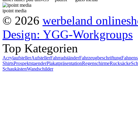
ipoint media
© 2026
werbeland onlines
Design: YGG-Workgroups
Top Kategorien
Acrylaufsteller
Aufsteller
Fahrradständer
Fahrzeugbeschriftung
Fahnens
Shirts
Prospektstaender
Plakatpräsentation
Regenschirme
Rucksäcke
Sch
Schaukästen
Wandschilder