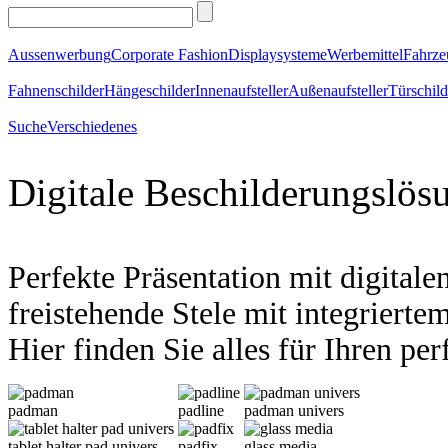
Aussenwerbung
Corporate Fashion
Displaysysteme
Werbemittel
Fahrz
Fahnenschilder
Hängeschilder
Innenaufsteller
Außenaufsteller
Türschild
Suche
Verschiedenes
Digitale Beschilderungslös
Perfekte Präsentation mit digital
freistehende Stele mit integrierte
Hier finden Sie alles für Ihren pe
padman
padline
padman univers
tablet halter pad univers
padfix
glass media