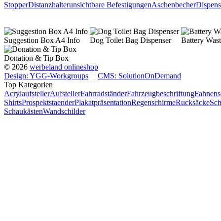
Stopper
Distanzhalter
unsichtbare Befestigungen
Aschenbecher
Dispens
Suggestion Box A4 Info
Dog Toilet Bag Dispenser
Battery Wast
Donation & Tip Box
© 2026
werbeland onlineshop
Design: YGG-Workgroups
|
CMS: SolutionOnDemand
Top Kategorien
Acrylaufsteller
Aufsteller
Fahrradständer
Fahrzeugbeschriftung
Fahnens
Shirts
Prospektstaender
Plakatpräsentation
Regenschirme
Rucksäcke
Sch
Schaukästen
Wandschilder