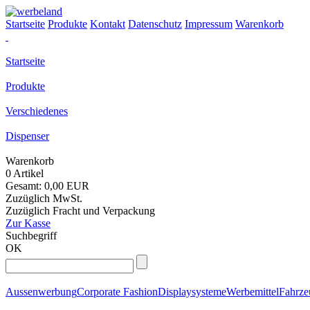
Startseite
Produkte
Kontakt
Datenschutz
Impressum
Warenkorb
Startseite
Produkte
Verschiedenes
Dispenser
Warenkorb
0 Artikel
Gesamt: 0,00 EUR
Zuzüglich MwSt.
Zuzüglich Fracht und Verpackung
Zur Kasse
Suchbegriff
OK
Aussenwerbung
Corporate Fashion
Displaysysteme
Werbemittel
Fahrz