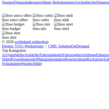
Stopper
Distanzhalter
unsichtbare Befestigungen
Aschenbecher
Dispens
fisso unico silber
fisso cubix
fisso midi
fisso budget
fisso mix
fisso steel
fisso shot
© 2026
werbeland onlineshop
Design: YGG-Workgroups
|
CMS: SolutionOnDemand
Top Kategorien
Acrylaufsteller
Aufsteller
Fahrradständer
Fahrzeugbeschriftung
Fahnens
Shirts
Prospektstaender
Plakatpräsentation
Regenschirme
Rucksäcke
Sch
Schaukästen
Wandschilder