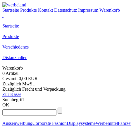
Startseite
Produkte
Kontakt
Datenschutz
Impressum
Warenkorb
Startseite
Produkte
Verschiedenes
Distanzhalter
Warenkorb
0 Artikel
Gesamt: 0,00 EUR
Zuzüglich MwSt.
Zuzüglich Fracht und Verpackung
Zur Kasse
Suchbegriff
OK
Aussenwerbung
Corporate Fashion
Displaysysteme
Werbemittel
Fahrz