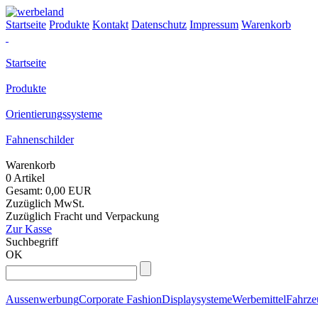
Startseite
Produkte
Kontakt
Datenschutz
Impressum
Warenkorb
Startseite
Produkte
Orientierungssysteme
Fahnenschilder
Warenkorb
0 Artikel
Gesamt: 0,00 EUR
Zuzüglich MwSt.
Zuzüglich Fracht und Verpackung
Zur Kasse
Suchbegriff
OK
Aussenwerbung
Corporate Fashion
Displaysysteme
Werbemittel
Fahrz