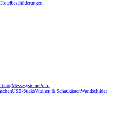
n
Hotelbeschilderungen
erbung
Messesysteme
Polo-
aschen
USB-Sticks
Vitrinen & Schaukästen
Wandschilder