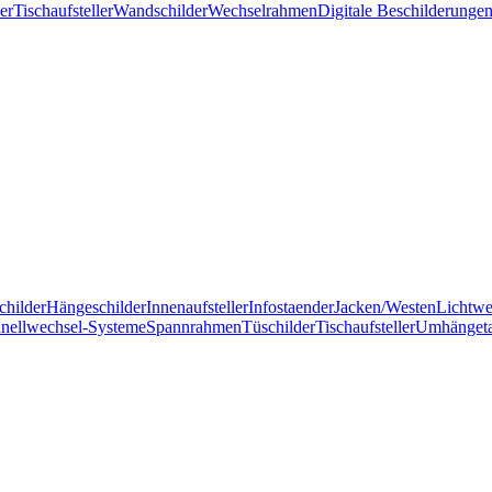
er
Tischaufsteller
Wandschilder
Wechselrahmen
Digitale Beschilderunge
childer
Hängeschilder
Innenaufsteller
Infostaender
Jacken/Westen
Lichtw
nellwechsel-Systeme
Spannrahmen
Tüschilder
Tischaufsteller
Umhänget