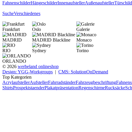
Fahnenschilder
Hängeschilder
Innenaufsteller
Außenaufsteller
Türschild
Suche
Verschiedenes
Frankfurt
Oslo
Galerie
MADRID
MADRID Blackline
Monaco
RIO
Sydney
Torino
ORLANDO
© 2026
werbeland onlineshop
Design: YGG-Workgroups
|
CMS: SolutionOnDemand
Top Kategorien
Acrylaufsteller
Aufsteller
Fahrradständer
Fahrzeugbeschriftung
Fahnens
Shirts
Prospektstaender
Plakatpräsentation
Regenschirme
Rucksäcke
Sch