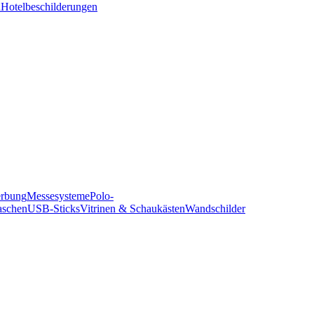
n
Hotelbeschilderungen
erbung
Messesysteme
Polo-
aschen
USB-Sticks
Vitrinen & Schaukästen
Wandschilder