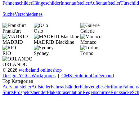
Fahnenschilder
Hängeschilder
Innenaufsteller
Außenaufsteller
Türschild
Suche
Verschiedenes
Frankfurt
Oslo
Galerie
MADRID
MADRID Blackline
Monaco
RIO
Sydney
Torino
ORLANDO
© 2026
werbeland onlineshop
Design: YGG-Workgroups
|
CMS: SolutionOnDemand
Top Kategorien
Acrylaufsteller
Aufsteller
Fahrradständer
Fahrzeugbeschriftung
Fahnens
Shirts
Prospektstaender
Plakatpräsentation
Regenschirme
Rucksäcke
Sch