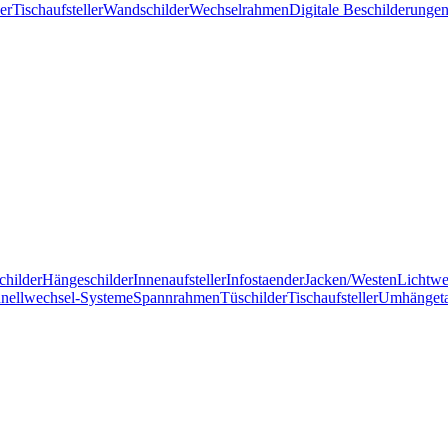
er
Tischaufsteller
Wandschilder
Wechselrahmen
Digitale Beschilderunge
childer
Hängeschilder
Innenaufsteller
Infostaender
Jacken/Westen
Lichtw
nellwechsel-Systeme
Spannrahmen
Tüschilder
Tischaufsteller
Umhänget