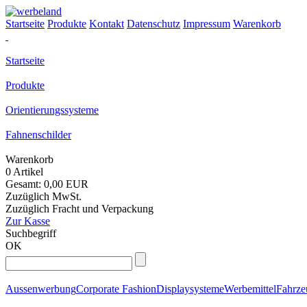
Startseite
Produkte
Kontakt
Datenschutz
Impressum
Warenkorb
Startseite
Produkte
Orientierungssysteme
Fahnenschilder
Warenkorb
0 Artikel
Gesamt: 0,00 EUR
Zuzüglich MwSt.
Zuzüglich Fracht und Verpackung
Zur Kasse
Suchbegriff
OK
Aussenwerbung
Corporate Fashion
Displaysysteme
Werbemittel
Fahrz