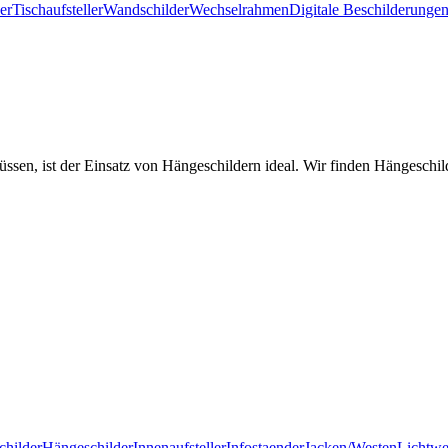
er
Tischaufsteller
Wandschilder
Wechselrahmen
Digitale Beschilderunge
sen, ist der Einsatz von Hängeschildern ideal. Wir finden Hängeschil
childer
Hängeschilder
Innenaufsteller
Infostaender
Jacken/Westen
Lichtw