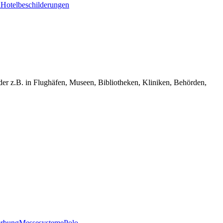
n
Hotelbeschilderungen
der z.B. in Flughäfen, Museen, Bibliotheken, Kliniken, Behörden,
erbung
Messesysteme
Polo-