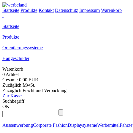
Startseite
Produkte
Kontakt
Datenschutz
Impressum
Warenkorb
Startseite
Produkte
Orientierungssysteme
Hängeschilder
Warenkorb
0 Artikel
Gesamt: 0,00 EUR
Zuzüglich MwSt.
Zuzüglich Fracht und Verpackung
Zur Kasse
Suchbegriff
OK
Aussenwerbung
Corporate Fashion
Displaysysteme
Werbemittel
Fahrz