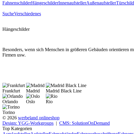
Fahnenschilder
Hängeschilder
Innenaufsteller
Außenaufsteller
Türschild
Suche
Verschiedenes
Hängeschilder
Besonders, wenn sich Menschen in größeren Gebäuden orientieren müs
Firmen usw.
Frankfurt
Madrid
Madrid Black Line
Orlando
Oslo
Rio
Torino
© 2026
werbeland onlineshop
Design: YGG-Workgroups
|
CMS: SolutionOnDemand
Top Kategorien
Acrylaufsteller
Aufsteller
Fahrradständer
Fahrzeugbeschriftung
Fahnens