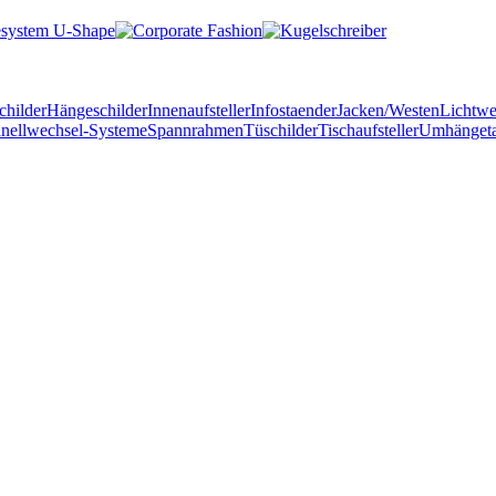
childer
Hängeschilder
Innenaufsteller
Infostaender
Jacken/Westen
Lichtw
nellwechsel-Systeme
Spannrahmen
Tüschilder
Tischaufsteller
Umhänget