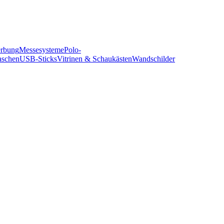
erbung
Messesysteme
Polo-
aschen
USB-Sticks
Vitrinen & Schaukästen
Wandschilder