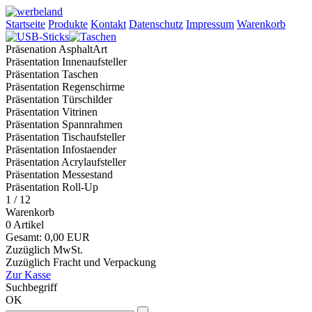
Startseite
Produkte
Kontakt
Datenschutz
Impressum
Warenkorb
Präsenation AsphaltArt
Präsentation Innenaufsteller
Präsentation Taschen
Präsentation Regenschirme
Präsentation Türschilder
Präsentation Vitrinen
Präsentation Spannrahmen
Präsentation Tischaufsteller
Präsentation Infostaender
Präsentation Acrylaufsteller
Präsentation Messestand
Präsentation Roll-Up
1
/ 12
Warenkorb
0 Artikel
Gesamt: 0,00 EUR
Zuzüglich MwSt.
Zuzüglich Fracht und Verpackung
Zur Kasse
Suchbegriff
OK