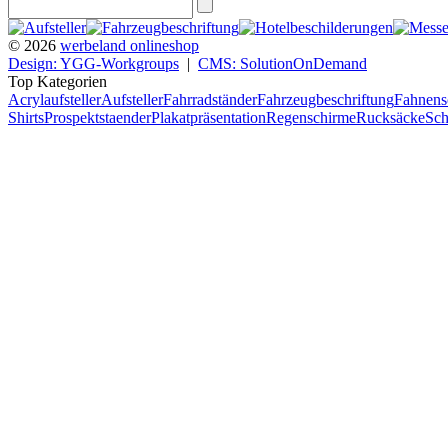
© 2026
werbeland onlineshop
Design: YGG-Workgroups
|
CMS: SolutionOnDemand
Top Kategorien
Acrylaufsteller
Aufsteller
Fahrradständer
Fahrzeugbeschriftung
Fahnens
Shirts
Prospektstaender
Plakatpräsentation
Regenschirme
Rucksäcke
Sch