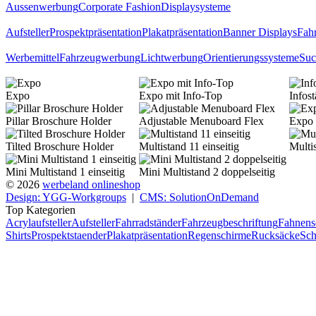
Aussenwerbung
Corporate Fashion
Displaysysteme
Aufsteller
Prospektpräsentation
Plakatpräsentation
Banner Displays
Fahr
Werbemittel
Fahrzeugwerbung
Lichtwerbung
Orientierungssysteme
Suc
Expo
Expo mit Info-Top
Infos
Pillar Broschure Holder
Adjustable Menuboard Flex
Expo 
Tilted Broschure Holder
Multistand 11 einseitig
Multi
Mini Multistand 1 einseitig
Mini Multistand 2 doppelseitig
© 2026
werbeland onlineshop
Design: YGG-Workgroups
|
CMS: SolutionOnDemand
Top Kategorien
Acrylaufsteller
Aufsteller
Fahrradständer
Fahrzeugbeschriftung
Fahnens
Shirts
Prospektstaender
Plakatpräsentation
Regenschirme
Rucksäcke
Sch