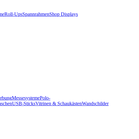
me
Roll-Ups
Spannrahmen
Shop Displays
erbung
Messesysteme
Polo-
aschen
USB-Sticks
Vitrinen & Schaukästen
Wandschilder