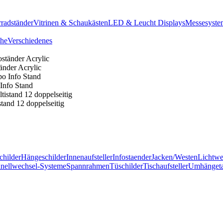
radständer
Vitrinen & Schaukästen
LED & Leucht Displays
Messesyste
he
Verschiedenes
tänder Acrylic
Info Stand
stand 12 doppelseitig
childer
Hängeschilder
Innenaufsteller
Infostaender
Jacken/Westen
Lichtw
nellwechsel-Systeme
Spannrahmen
Tüschilder
Tischaufsteller
Umhänget