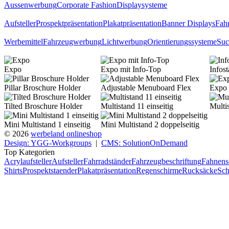
Aussenwerbung
Corporate Fashion
Displaysysteme
Aufsteller
Prospektpräsentation
Plakatpräsentation
Banner Displays
Fahr
Werbemittel
Fahrzeugwerbung
Lichtwerbung
Orientierungssysteme
Suc
Expo
Expo mit Info-Top
Infos
Pillar Broschure Holder
Adjustable Menuboard Flex
Expo 
Tilted Broschure Holder
Multistand 11 einseitig
Multi
Mini Multistand 1 einseitig
Mini Multistand 2 doppelseitig
© 2026
werbeland onlineshop
Design: YGG-Workgroups
|
CMS: SolutionOnDemand
Top Kategorien
Acrylaufsteller
Aufsteller
Fahrradständer
Fahrzeugbeschriftung
Fahnens
Shirts
Prospektstaender
Plakatpräsentation
Regenschirme
Rucksäcke
Sch