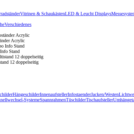
radständer
Vitrinen & Schaukästen
LED & Leucht Displays
Messesyste
he
Verschiedenes
tänder Acrylic
Info Stand
stand 12 doppelseitig
childer
Hängeschilder
Innenaufsteller
Infostaender
Jacken/Westen
Lichtw
nellwechsel-Systeme
Spannrahmen
Tüschilder
Tischaufsteller
Umhänget