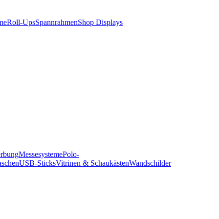
me
Roll-Ups
Spannrahmen
Shop Displays
erbung
Messesysteme
Polo-
aschen
USB-Sticks
Vitrinen & Schaukästen
Wandschilder