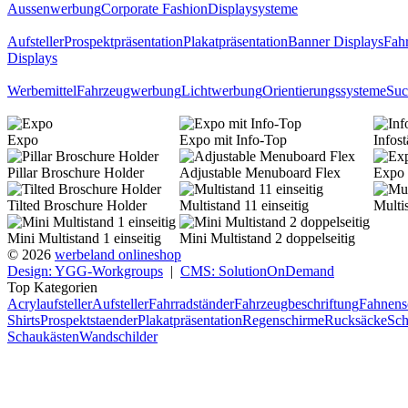
Aussenwerbung
Corporate Fashion
Displaysysteme
Aufsteller
Prospektpräsentation
Plakatpräsentation
Banner Displays
Fahr
Displays
Werbemittel
Fahrzeugwerbung
Lichtwerbung
Orientierungssysteme
Suc
Expo
Expo mit Info-Top
Infos
Pillar Broschure Holder
Adjustable Menuboard Flex
Expo 
Tilted Broschure Holder
Multistand 11 einseitig
Multi
Mini Multistand 1 einseitig
Mini Multistand 2 doppelseitig
© 2026
werbeland onlineshop
Design: YGG-Workgroups
|
CMS: SolutionOnDemand
Top Kategorien
Acrylaufsteller
Aufsteller
Fahrradständer
Fahrzeugbeschriftung
Fahnens
Shirts
Prospektstaender
Plakatpräsentation
Regenschirme
Rucksäcke
Sch
Schaukästen
Wandschilder