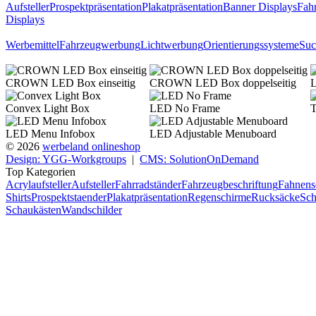
Aufsteller
Prospektpräsentation
Plakatpräsentation
Banner Displays
Fahr
Displays
Werbemittel
Fahrzeugwerbung
Lichtwerbung
Orientierungssysteme
Suc
CROWN LED Box einseitig
CROWN LED Box doppelseitig
L
Convex Light Box
LED No Frame
T
LED Menu Infobox
LED Adjustable Menuboard
© 2026
werbeland onlineshop
Design: YGG-Workgroups
|
CMS: SolutionOnDemand
Top Kategorien
Acrylaufsteller
Aufsteller
Fahrradständer
Fahrzeugbeschriftung
Fahnens
Shirts
Prospektstaender
Plakatpräsentation
Regenschirme
Rucksäcke
Sch
Schaukästen
Wandschilder