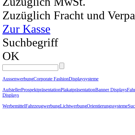
Zuzüglich MwSt.
Zuzüglich Fracht und Verp
Zur Kasse
Suchbegriff
OK
Aussenwerbung
Corporate Fashion
Displaysysteme
Aufsteller
Prospektpräsentation
Plakatpräsentation
Banner Displays
Fahr
Displays
Werbemittel
Fahrzeugwerbung
Lichtwerbung
Orientierungssysteme
Suc