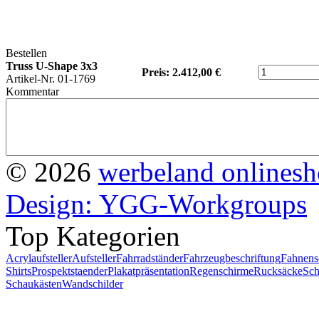
Bestellen
Truss U-Shape 3x3
Preis: 2.412,00 €
Artikel-Nr. 01-1769
Kommentar
© 2026
werbeland onlines
Design: YGG-Workgroups
Top Kategorien
Acrylaufsteller
Aufsteller
Fahrradständer
Fahrzeugbeschriftung
Fahnens
Shirts
Prospektstaender
Plakatpräsentation
Regenschirme
Rucksäcke
Sch
Schaukästen
Wandschilder