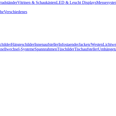
radständer
Vitrinen & Schaukästen
LED & Leucht Displays
Messesyste
he
Verschiedenes
childer
Hängeschilder
Innenaufsteller
Infostaender
Jacken/Westen
Lichtw
nellwechsel-Systeme
Spannrahmen
Tüschilder
Tischaufsteller
Umhänget