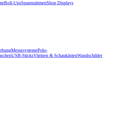
me
Roll-Ups
Spannrahmen
Shop Displays
erbung
Messesysteme
Polo-
aschen
USB-Sticks
Vitrinen & Schaukästen
Wandschilder