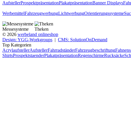
Aufsteller
Prospektpräsentation
Plakatpräsentation
Banner Displays
Fahr
Werbemittel
Fahrzeugwerbung
Lichtwerbung
Orientierungssysteme
Suc
Messesysteme
Theken
© 2026
werbeland onlineshop
Design: YGG-Workgroups
|
CMS: SolutionOnDemand
Top Kategorien
Acrylaufsteller
Aufsteller
Fahrradständer
Fahrzeugbeschriftung
Fahnens
Shirts
Prospektstaender
Plakatpräsentation
Regenschirme
Rucksäcke
Sch