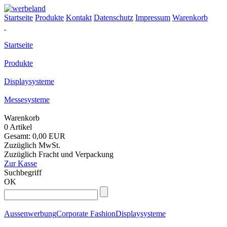
Startseite
Produkte
Kontakt
Datenschutz
Impressum
Warenkorb
Startseite
Produkte
Displaysysteme
Messesysteme
Warenkorb
0 Artikel
Gesamt: 0,00 EUR
Zuzüglich MwSt.
Zuzüglich Fracht und Verpackung
Zur Kasse
Suchbegriff
OK
Aussenwerbung
Corporate Fashion
Displaysysteme