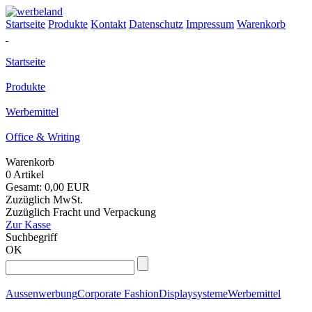
Startseite
Produkte
Kontakt
Datenschutz
Impressum
Warenkorb
Startseite
Produkte
Werbemittel
Office & Writing
Warenkorb
0 Artikel
Gesamt: 0,00 EUR
Zuzüglich MwSt.
Zuzüglich Fracht und Verpackung
Zur Kasse
Suchbegriff
OK
Aussenwerbung
Corporate Fashion
Displaysysteme
Werbemittel