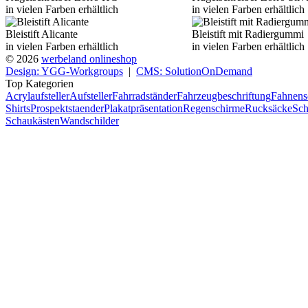
in vielen Farben erhältlich
in vielen Farben erhältlich
Bleistift Alicante
Bleistift mit Radiergummi
in vielen Farben erhältlich
in vielen Farben erhältlich
© 2026
werbeland onlineshop
Design: YGG-Workgroups
|
CMS: SolutionOnDemand
Top Kategorien
Acrylaufsteller
Aufsteller
Fahrradständer
Fahrzeugbeschriftung
Fahnens
Shirts
Prospektstaender
Plakatpräsentation
Regenschirme
Rucksäcke
Sch
Schaukästen
Wandschilder