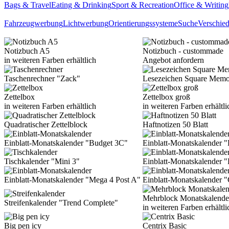
Bags & Travel
Eating & Drinking
Sport & Recreation
Office & Writing
Fahrzeugwerbung
Lichtwerbung
Orientierungssysteme
Suche
Verschie
Notizbuch A5
Notizbuch - custommade
in weiteren Farben erhältlich
Angebot anfordern
Taschenrechner "Zack"
Lesezeichen Square Mem
Zettelbox
Zettelbox groß
in weiteren Farben erhältlich
in weiteren Farben erhältli
Quadratischer Zettelblock
Haftnotizen 50 Blatt
Einblatt-Monatskalender "Budget 3C"
Einblatt-Monatskalender 
Tischkalender "Mini 3"
Einblatt-Monatskalender "
Einblatt-Monatskalender "Mega 4 Post A"
Einblatt-Monatskalender 
Mehrblock Monatskalende
Streifenkalender "Trend Complete"
in weiteren Farben erhältli
Big pen icy
Centrix Basic