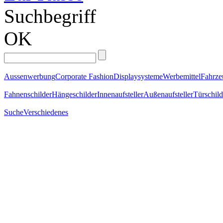
Suchbegriff
OK
Aussenwerbung
Corporate Fashion
Displaysysteme
Werbemittel
Fahrz
Fahnenschilder
Hängeschilder
Innenaufsteller
Außenaufsteller
Türschild
Suche
Verschiedenes