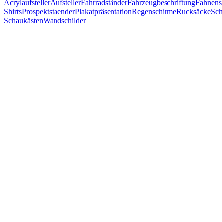
Acrylaufsteller
Aufsteller
Fahrradständer
Fahrzeugbeschriftung
Fahnens
Shirts
Prospektstaender
Plakatpräsentation
Regenschirme
Rucksäcke
Sch
Schaukästen
Wandschilder