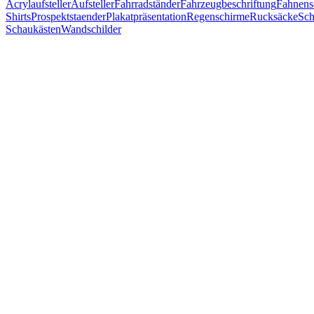
Acrylaufsteller
Aufsteller
Fahrradständer
Fahrzeugbeschriftung
Fahnens
Shirts
Prospektstaender
Plakatpräsentation
Regenschirme
Rucksäcke
Sch
Schaukästen
Wandschilder