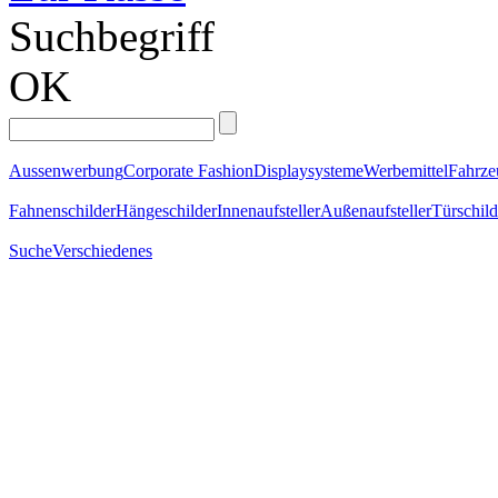
Suchbegriff
OK
Aussenwerbung
Corporate Fashion
Displaysysteme
Werbemittel
Fahrz
Fahnenschilder
Hängeschilder
Innenaufsteller
Außenaufsteller
Türschild
Suche
Verschiedenes