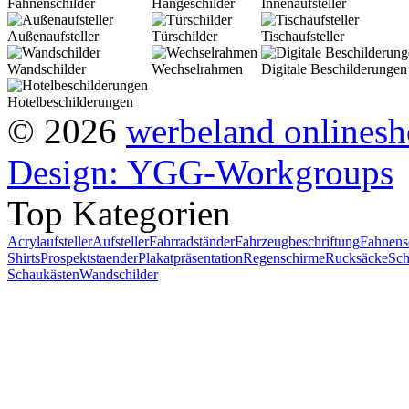
Fahnenschilder
Hängeschilder
Innenaufsteller
Außenaufsteller
Türschilder
Tischaufsteller
Wandschilder
Wechselrahmen
Digitale Beschilderungen
Hotelbeschilderungen
© 2026
werbeland onlines
Design: YGG-Workgroups
Top Kategorien
Acrylaufsteller
Aufsteller
Fahrradständer
Fahrzeugbeschriftung
Fahnens
Shirts
Prospektstaender
Plakatpräsentation
Regenschirme
Rucksäcke
Sch
Schaukästen
Wandschilder