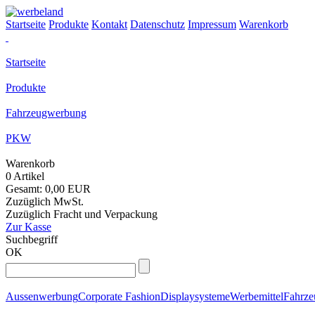
Startseite
Produkte
Kontakt
Datenschutz
Impressum
Warenkorb
Startseite
Produkte
Fahrzeugwerbung
PKW
Warenkorb
0 Artikel
Gesamt: 0,00 EUR
Zuzüglich MwSt.
Zuzüglich Fracht und Verpackung
Zur Kasse
Suchbegriff
OK
Aussenwerbung
Corporate Fashion
Displaysysteme
Werbemittel
Fahrz