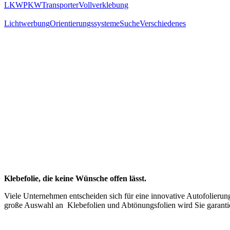
LKW
PKW
Transporter
Vollverklebung
Lichtwerbung
Orientierungssysteme
Suche
Verschiedenes
Klebefolie, die keine Wünsche offen lässt.
Viele Unternehmen entscheiden sich für eine innovative Autofolierun
große Auswahl an Klebefolien und Abtönungsfolien wird Sie garantie