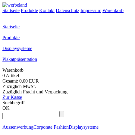
Startseite
Produkte
Kontakt
Datenschutz
Impressum
Warenkorb
Startseite
Produkte
Displaysysteme
Plakatpräsentation
Warenkorb
0 Artikel
Gesamt: 0,00 EUR
Zuzüglich MwSt.
Zuzüglich Fracht und Verpackung
Zur Kasse
Suchbegriff
OK
Aussenwerbung
Corporate Fashion
Displaysysteme