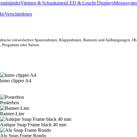
radständer
Vitrinen & Schaukästen
LED & Leucht Displays
Messesyste
he
Verschiedenes
aldrucke entwickelten
Spannrahmen, Klapprahmen, Ban
nern und Aufhängungen.
Ob
, Programm oder
Saison.
lumo clipper A4
Posterbox
Banner-Line
Antique Snap Frame black 40 mm
Alu Snap Frame Rondo