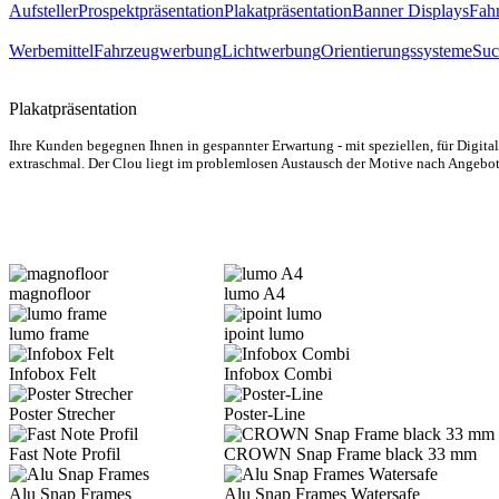
Aufsteller
Prospektpräsentation
Plakatpräsentation
Banner Displays
Fahr
Werbemittel
Fahrzeugwerbung
Lichtwerbung
Orientierungssysteme
Suc
Plakatpräsentation
Ihre Kunden begegnen Ihnen in ge
spannter Erwartung - mit speziel
len, für Digit
extraschmal. Der Clou liegt im
problemlosen Austausch der Motive
nach Angebot
magnofloor
lumo A4
lumo frame
ipoint lumo
Infobox Felt
Infobox Combi
Poster Strecher
Poster-Line
Fast Note Profil
CROWN Snap Frame black 33 mm
Alu Snap Frames
Alu Snap Frames Watersafe