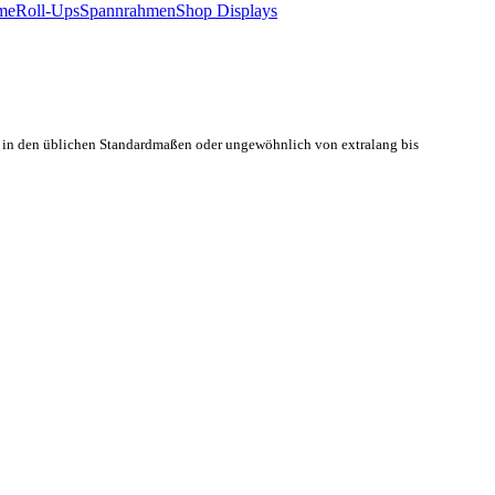
me
Roll-Ups
Spannrahmen
Shop Displays
 in den üblichen Standardmaßen
oder ungewöhnlich von extralang
bis