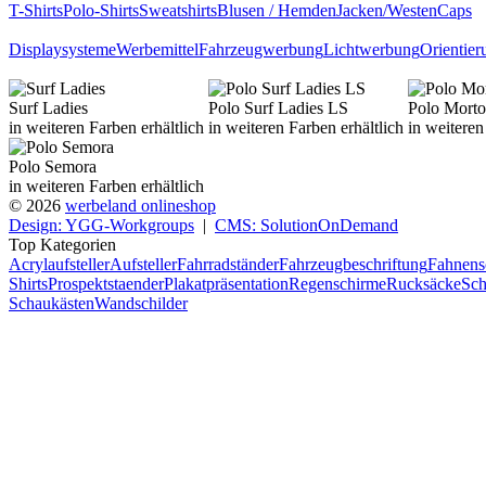
T-Shirts
Polo-Shirts
Sweatshirts
Blusen / Hemden
Jacken/Westen
Caps
Displaysysteme
Werbemittel
Fahrzeugwerbung
Lichtwerbung
Orientie
Surf Ladies
Polo Surf Ladies LS
Polo Morto
in weiteren Farben erhältlich
in weiteren Farben erhältlich
in weiteren
Polo Semora
in weiteren Farben erhältlich
© 2026
werbeland onlineshop
Design: YGG-Workgroups
|
CMS: SolutionOnDemand
Top Kategorien
Acrylaufsteller
Aufsteller
Fahrradständer
Fahrzeugbeschriftung
Fahnens
Shirts
Prospektstaender
Plakatpräsentation
Regenschirme
Rucksäcke
Sch
Schaukästen
Wandschilder