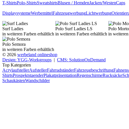
T-Shirts
Polo-Shirts
Sweatshirts
Blusen / Hemden
Jacken/Westen
Caps
Displaysysteme
Werbemittel
Fahrzeugwerbung
Lichtwerbung
Orientie
Surf Ladies
Polo Surf Ladies LS
Polo Morto
in weiteren Farben erhältlich
in weiteren Farben erhältlich
in weiteren
Polo Semora
in weiteren Farben erhältlich
© 2026
werbeland onlineshop
Design: YGG-Workgroups
|
CMS: SolutionOnDemand
Top Kategorien
Acrylaufsteller
Aufsteller
Fahrradständer
Fahrzeugbeschriftung
Fahnens
Shirts
Prospektstaender
Plakatpräsentation
Regenschirme
Rucksäcke
Sch
Schaukästen
Wandschilder