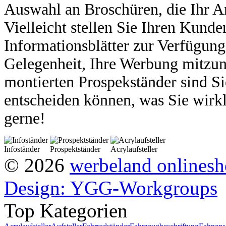
Aus
wahl an Broschüren, die Ihr A
Viel
leicht stellen Sie Ihren Kund
Informations
blätter zur Verfügun
Gelegenheit, Ihre
Werbung mitzun
montierten Prospek
ständer sind S
entscheiden können,
was Sie wirk
gerne!
Infoständer
Prospektständer
Acrylaufsteller
© 2026
werbeland onlines
Design: YGG-Workgroups
Top Kategorien