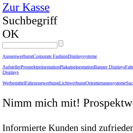
Zur Kasse
Suchbegriff
OK
Aussenwerbung
Corporate Fashion
Displaysysteme
Aufsteller
Prospektpräsentation
Plakatpräsentation
Banner Displays
Fahr
Displays
Werbemittel
Fahrzeugwerbung
Lichtwerbung
Orientierungssysteme
Suc
Nimm
mich
mit!
Prospektw
Informierte Kunden sind zufried