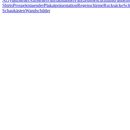
Acrylaufsteller
Aufsteller
Fahrradständer
Fahrzeugbeschriftung
Fahnens
Shirts
Prospektstaender
Plakatpräsentation
Regenschirme
Rucksäcke
Sch
Schaukästen
Wandschilder