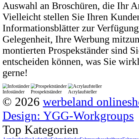
Aus
wahl an Broschüren, die Ihr A
Viel
leicht stellen Sie Ihren Kund
Informations
blätter zur Verfügun
Gelegenheit, Ihre
Werbung mitzun
montierten Prospek
ständer sind S
entscheiden können,
was Sie wirk
gerne!
Infoständer
Prospektständer
Acrylaufsteller
© 2026
werbeland onlines
Design: YGG-Workgroups
Top Kategorien