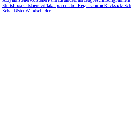
Acrylaufsteller
Aufsteller
Fahrradständer
Fahrzeugbeschriftung
Fahnens
Shirts
Prospektstaender
Plakatpräsentation
Regenschirme
Rucksäcke
Sch
Schaukästen
Wandschilder