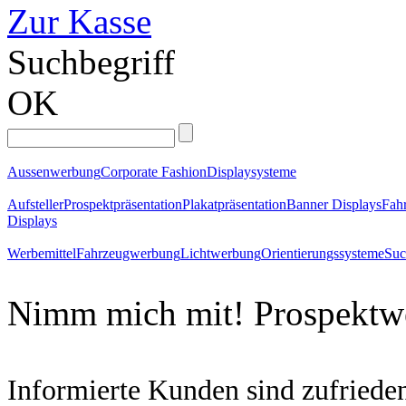
Zur Kasse
Suchbegriff
OK
Aussenwerbung
Corporate Fashion
Displaysysteme
Aufsteller
Prospektpräsentation
Plakatpräsentation
Banner Displays
Fahr
Displays
Werbemittel
Fahrzeugwerbung
Lichtwerbung
Orientierungssysteme
Suc
Nimm
mich
mit!
Prospektw
Informierte Kunden sind zufried