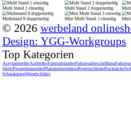
Multi Stand 1 einseitig
Multi Stand 2 doppelseitig
Multi
Multistand 8 doppelseitig
Mini Multi Stand 3 einseitig
Mini
© 2026
werbeland onlines
Design: YGG-Workgroups
Top Kategorien
Acrylaufsteller
Aufsteller
Fahrradständer
Fahrzeugbeschriftung
Fahnens
Shirts
Prospektstaender
Plakatpräsentation
Regenschirme
Rucksäcke
Sch
Schaukästen
Wandschilder