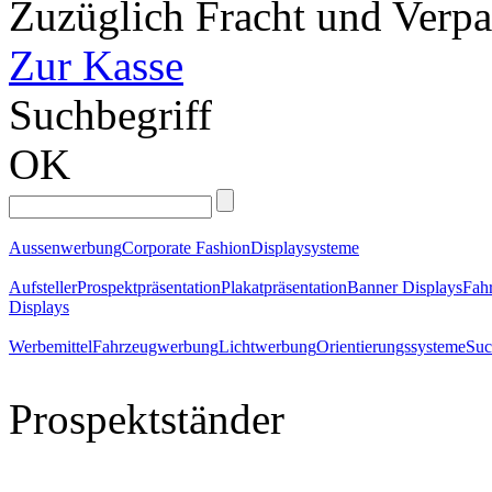
Zuzüglich Fracht und Verp
Zur Kasse
Suchbegriff
OK
Aussenwerbung
Corporate Fashion
Displaysysteme
Aufsteller
Prospektpräsentation
Plakatpräsentation
Banner Displays
Fahr
Displays
Werbemittel
Fahrzeugwerbung
Lichtwerbung
Orientierungssysteme
Suc
Prospektständer