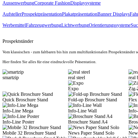
Aussenwerbung
Corporate Fashion
Displaysysteme
Aufsteller
Prospektpräsentation
Plakatpräsentation
Banner Displays
Fahr
Werbemittel
Fahrzeugwerbung
Lichtwerbung
Orientierungssysteme
Suc
Prospektständer
Vom klassischen - zum faltbaren bis hin zum
multifunktionalen Prospektständer s
Hier finden Sie alles für eine eindruckvolle
Präsentation.
smartzip
real steel
real
Expo
Zig-
Quick Broschure Stand
Fold-up Broschure Stand
Flex
Info-Line Mega
Info-Line Wall
Info
Info-Line Poster
Broschure Stand A4
Bros
Mobile 32 Broschure Stand
News Paper Stand Solo
News