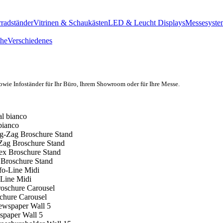
radständer
Vitrinen & Schaukästen
LED & Leucht Displays
Messesyste
he
Verschiedenes
owie In
foständer für Ihr Büro, Ihrem Showroom oder
für Ihre Messe.
 bianco
Zag Broschure Stand
 Broschure Stand
-Line Midi
chure Carousel
paper Wall 5