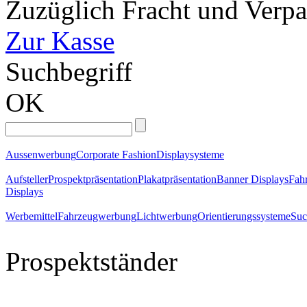
Zuzüglich Fracht und Verp
Zur Kasse
Suchbegriff
OK
Aussenwerbung
Corporate Fashion
Displaysysteme
Aufsteller
Prospektpräsentation
Plakatpräsentation
Banner Displays
Fahr
Displays
Werbemittel
Fahrzeugwerbung
Lichtwerbung
Orientierungssysteme
Suc
Prospektständer