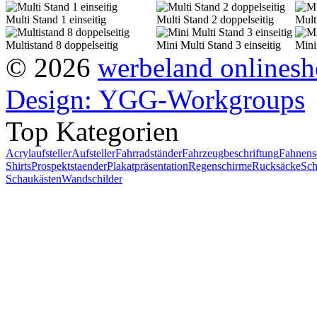
Multi Stand 1 einseitig
Multi Stand 2 doppelseitig
Multi
Multistand 8 doppelseitig
Mini Multi Stand 3 einseitig
Mini
© 2026
werbeland onlines
Design: YGG-Workgroups
Top Kategorien
Acrylaufsteller
Aufsteller
Fahrradständer
Fahrzeugbeschriftung
Fahnens
Shirts
Prospektstaender
Plakatpräsentation
Regenschirme
Rucksäcke
Sch
Schaukästen
Wandschilder