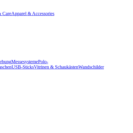
& Care
Apparel & Accessories
erbung
Messesysteme
Polo-
aschen
USB-Sticks
Vitrinen & Schaukästen
Wandschilder