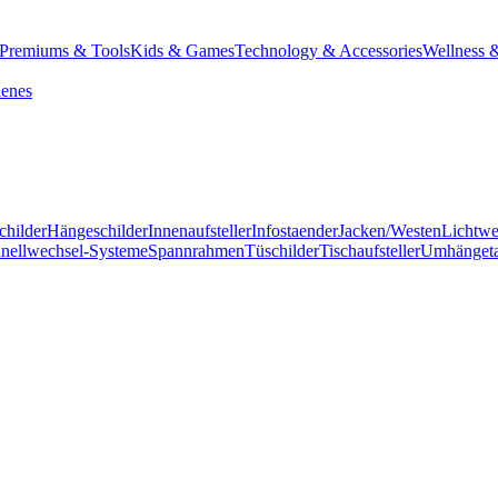
Premiums & Tools
Kids & Games
Technology & Accessories
Wellness 
denes
childer
Hängeschilder
Innenaufsteller
Infostaender
Jacken/Westen
Lichtw
nellwechsel-Systeme
Spannrahmen
Tüschilder
Tischaufsteller
Umhänget