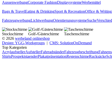
Aussenwerbung
Corporate Fashion
Displaysysteme
Werbemittel
Bags & Travel
Eating & Drinking
Sport & Recreation
Office & Writing
Fahrzeugwerbung
Lichtwerbung
Orientierungssysteme
Suche
Verschie
Stockschirme
Golf-/Gästeschirme
Taschenschirme
© 2026
werbeland onlineshop
Design: YGG-Workgroups
|
CMS: SolutionOnDemand
Top Kategorien
Acrylaufsteller
Aufsteller
Fahrradständer
Fahrzeugbeschriftung
Fahnens
Shirts
Prospektstaender
Plakatpräsentation
Regenschirme
Rucksäcke
Sch