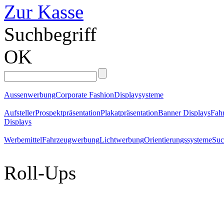
Zur Kasse
Suchbegriff
OK
Aussenwerbung
Corporate Fashion
Displaysysteme
Aufsteller
Prospektpräsentation
Plakatpräsentation
Banner Displays
Fahr
Displays
Werbemittel
Fahrzeugwerbung
Lichtwerbung
Orientierungssysteme
Suc
Roll-Ups