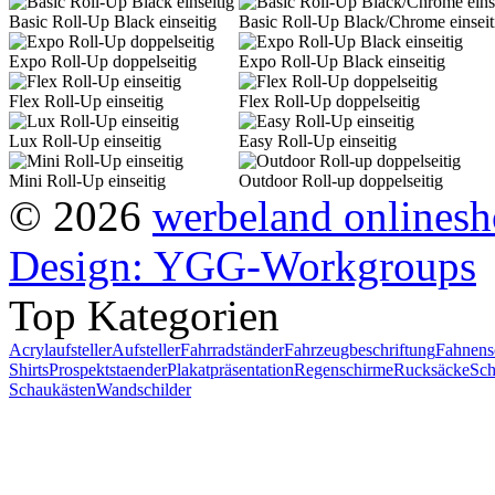
Basic Roll-Up Black einseitig
Basic Roll-Up Black/Chrome einseit
Expo Roll-Up doppelseitig
Expo Roll-Up Black einseitig
Flex Roll-Up einseitig
Flex Roll-Up doppelseitig
Lux Roll-Up einseitig
Easy Roll-Up einseitig
Mini Roll-Up einseitig
Outdoor Roll-up doppelseitig
© 2026
werbeland onlines
Design: YGG-Workgroups
Top Kategorien
Acrylaufsteller
Aufsteller
Fahrradständer
Fahrzeugbeschriftung
Fahnens
Shirts
Prospektstaender
Plakatpräsentation
Regenschirme
Rucksäcke
Sch
Schaukästen
Wandschilder