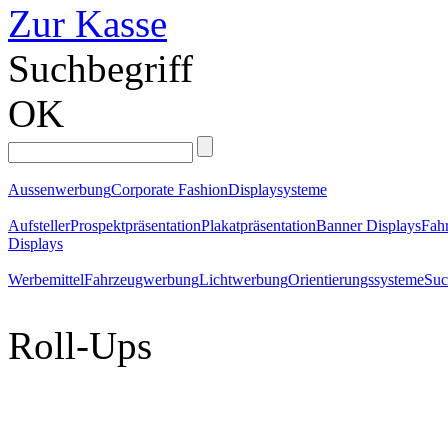
Zur Kasse
Suchbegriff
OK
Aussenwerbung
Corporate Fashion
Displaysysteme
Aufsteller
Prospektpräsentation
Plakatpräsentation
Banner Displays
Fahr
Displays
Werbemittel
Fahrzeugwerbung
Lichtwerbung
Orientierungssysteme
Suc
Roll-Ups