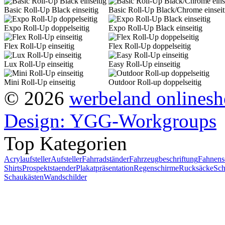
Basic Roll-Up Black einseitig
Basic Roll-Up Black/Chrome einseit
Expo Roll-Up doppelseitig
Expo Roll-Up Black einseitig
Flex Roll-Up einseitig
Flex Roll-Up doppelseitig
Lux Roll-Up einseitig
Easy Roll-Up einseitig
Mini Roll-Up einseitig
Outdoor Roll-up doppelseitig
© 2026
werbeland onlines
Design: YGG-Workgroups
Top Kategorien
Acrylaufsteller
Aufsteller
Fahrradständer
Fahrzeugbeschriftung
Fahnens
Shirts
Prospektstaender
Plakatpräsentation
Regenschirme
Rucksäcke
Sch
Schaukästen
Wandschilder