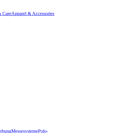
& Care
Apparel & Accessories
erbung
Messesysteme
Polo-