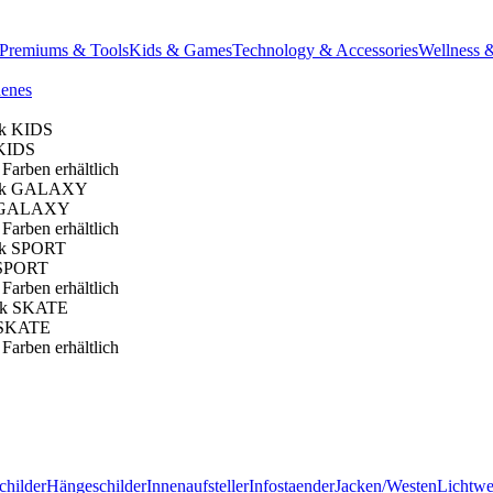
Premiums & Tools
Kids & Games
Technology & Accessories
Wellness 
denes
KIDS
 Farben erhältlich
k GALAXY
 Farben erhältlich
 SPORT
 Farben erhältlich
 SKATE
 Farben erhältlich
childer
Hängeschilder
Innenaufsteller
Infostaender
Jacken/Westen
Lichtw