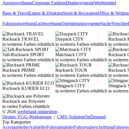
Aussenwerbung
Corporate Fashion
Displaysysteme
Werbemittel
Bags & Travel
Eating & Drinking
Sport & Recreation
Office & Writing
Fahrzeugwerbung
Lichtwerbung
Orientierungssysteme
Suche
Verschie
Rucksack TRAVEL
Daypack CITY
Rucksack 
in weiteren Farben erhältlich
in weiteren Farben erhältlich
in weiteren
Taft-Rucksack SPORT
Matchsack CITY
Rucksac
in weiteren Farben erhältlich
in weiteren Farben erhältlich
in weiteren
Rucksack PRIME
Rucksack TOUR
Rucksack
in weiteren Farben erhältlich
in weiteren Farben erhältlich
in weiteren
Slingpack CITY
Slingpack
Rucksack KURIER ECO
in weiteren Farben erhältlich
in weiteren
Rucksack aus Polyester
in vielen Farben erhältlich
© 2026
werbeland onlineshop
Design: YGG-Workgroups
|
CMS: SolutionOnDemand
Top Kategorien
Acrylaufsteller
Aufsteller
Fahrradständer
Fahrzeugbeschriftung
Fahnens