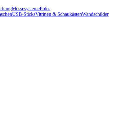
erbung
Messesysteme
Polo-
aschen
USB-Sticks
Vitrinen & Schaukästen
Wandschilder