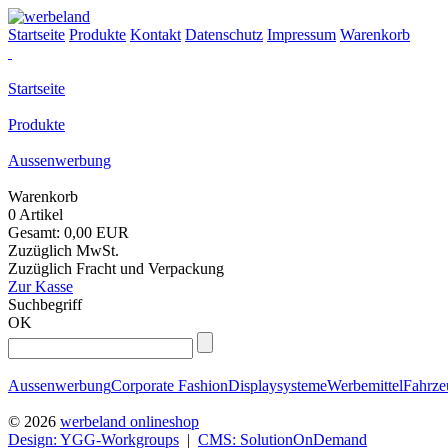
Startseite
Produkte
Kontakt
Datenschutz
Impressum
Warenkorb
Startseite
Produkte
Aussenwerbung
Warenkorb
0 Artikel
Gesamt: 0,00 EUR
Zuzüglich MwSt.
Zuzüglich Fracht und Verpackung
Zur Kasse
Suchbegriff
OK
Aussenwerbung
Corporate Fashion
Displaysysteme
Werbemittel
Fahrz
© 2026
werbeland onlineshop
Design: YGG-Workgroups
|
CMS: SolutionOnDemand