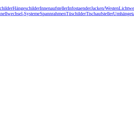
childer
Hängeschilder
Innenaufsteller
Infostaender
Jacken/Westen
Lichtw
nellwechsel-Systeme
Spannrahmen
Tüschilder
Tischaufsteller
Umhänget