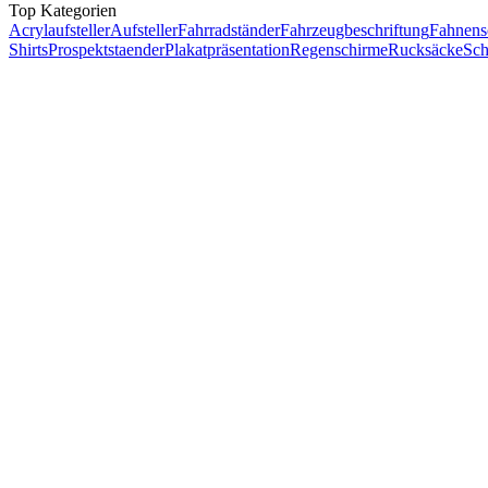
Top Kategorien
Acrylaufsteller
Aufsteller
Fahrradständer
Fahrzeugbeschriftung
Fahnens
Shirts
Prospektstaender
Plakatpräsentation
Regenschirme
Rucksäcke
Sch