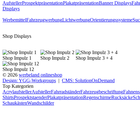
Aufsteller
Prospektpräsentation
Plakatpräsentation
Banner Displays
Fahr
Displays
Werbemittel
Fahrzeugwerbung
Lichtwerbung
Orientierungssysteme
Suc
Shop Displays
Shop Impulz 1
Shop Impulz 2
Shop Impulz 3 + 4
Shop Impulz 12
© 2026
werbeland onlineshop
Design: YGG-Workgroups
|
CMS: SolutionOnDemand
Top Kategorien
Acrylaufsteller
Aufsteller
Fahrradständer
Fahrzeugbeschriftung
Fahnens
Shirts
Prospektstaender
Plakatpräsentation
Regenschirme
Rucksäcke
Sch
Schaukästen
Wandschilder