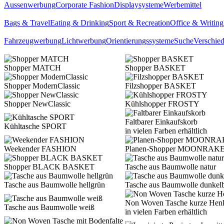
Aussenwerbung
Corporate Fashion
Displaysysteme
Werbemittel
Bags & Travel
Eating & Drinking
Sport & Recreation
Office & Writing
Fahrzeugwerbung
Lichtwerbung
Orientierungssysteme
Suche
Verschie
Shopper MATCH
Shopper BASKET
Shopper ModernClassic
Filzshopper BASKET
Shopper NewClassic
Kühlshopper FROSTY
Faltbarer Einkaufskorb
Kühltasche SPORT
in vielen Farben erhältlich
Weekender FASHION
Planen-Shopper MOONRAK
Shopper BLACK BASKET
Tasche aus Baumwolle natur
Tasche aus Baumwolle hellgrün
Tasche aus Baumwolle dunkel
Non Woven Tasche kurze Hen
Tasche aus Baumwolle weiß
in vielen Farben erhältlich