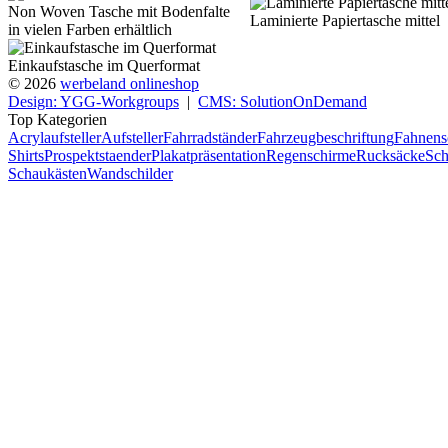
Non Woven Tasche mit Bodenfalte
Laminierte Papiertasche mittel
in vielen Farben erhältlich
Einkaufstasche im Querformat
© 2026
werbeland onlineshop
Design: YGG-Workgroups
|
CMS: SolutionOnDemand
Top Kategorien
Acrylaufsteller
Aufsteller
Fahrradständer
Fahrzeugbeschriftung
Fahnens
Shirts
Prospektstaender
Plakatpräsentation
Regenschirme
Rucksäcke
Sch
Schaukästen
Wandschilder