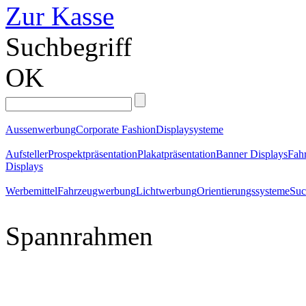
Zur Kasse
Suchbegriff
OK
Aussenwerbung
Corporate Fashion
Displaysysteme
Aufsteller
Prospektpräsentation
Plakatpräsentation
Banner Displays
Fahr
Displays
Werbemittel
Fahrzeugwerbung
Lichtwerbung
Orientierungssysteme
Suc
Spannrahmen