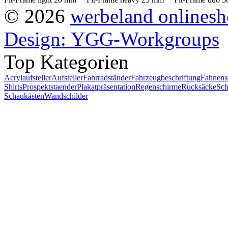
© 2026
werbeland onlines
Design: YGG-Workgroups
Top Kategorien
Acrylaufsteller
Aufsteller
Fahrradständer
Fahrzeugbeschriftung
Fahnens
Shirts
Prospektstaender
Plakatpräsentation
Regenschirme
Rucksäcke
Sch
Schaukästen
Wandschilder