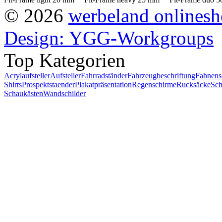
© 2026
werbeland onlines
Design: YGG-Workgroups
Top Kategorien
Acrylaufsteller
Aufsteller
Fahrradständer
Fahrzeugbeschriftung
Fahnens
Shirts
Prospektstaender
Plakatpräsentation
Regenschirme
Rucksäcke
Sch
Schaukästen
Wandschilder