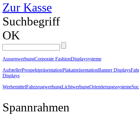
Zur Kasse
Suchbegriff
OK
Aussenwerbung
Corporate Fashion
Displaysysteme
Aufsteller
Prospektpräsentation
Plakatpräsentation
Banner Displays
Fahr
Displays
Werbemittel
Fahrzeugwerbung
Lichtwerbung
Orientierungssysteme
Suc
Spannrahmen