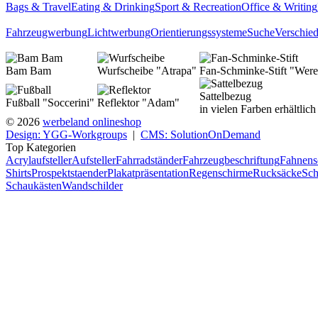
Bags & Travel
Eating & Drinking
Sport & Recreation
Office & Writing
Fahrzeugwerbung
Lichtwerbung
Orientierungssysteme
Suche
Verschie
Bam Bam
Wurfscheibe "Atrapa"
Fan-Schminke-Stift "Were
Sattelbezug
Fußball "Soccerini"
Reflektor "Adam"
in vielen Farben erhältlich
© 2026
werbeland onlineshop
Design: YGG-Workgroups
|
CMS: SolutionOnDemand
Top Kategorien
Acrylaufsteller
Aufsteller
Fahrradständer
Fahrzeugbeschriftung
Fahnens
Shirts
Prospektstaender
Plakatpräsentation
Regenschirme
Rucksäcke
Sch
Schaukästen
Wandschilder