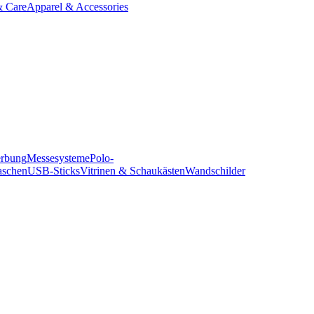
& Care
Apparel & Accessories
erbung
Messesysteme
Polo-
aschen
USB-Sticks
Vitrinen & Schaukästen
Wandschilder