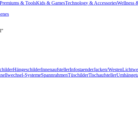
Premiums & Tools
Kids & Games
Technology & Accessories
Wellness 
denes
l"
childer
Hängeschilder
Innenaufsteller
Infostaender
Jacken/Westen
Lichtw
nellwechsel-Systeme
Spannrahmen
Tüschilder
Tischaufsteller
Umhänget