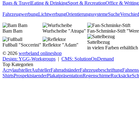
Bags & Travel
Eating & Drinking
Sport & Recreation
Office & Writing
Fahrzeugwerbung
Lichtwerbung
Orientierungssysteme
Suche
Verschie
Bam Bam
Wurfscheibe "Atrapa"
Fan-Schminke-Stift "Were
Sattelbezug
Fußball "Soccerini"
Reflektor "Adam"
in vielen Farben erhältlich
© 2026
werbeland onlineshop
Design: YGG-Workgroups
|
CMS: SolutionOnDemand
Top Kategorien
Acrylaufsteller
Aufsteller
Fahrradständer
Fahrzeugbeschriftung
Fahnens
Shirts
Prospektstaender
Plakatpräsentation
Regenschirme
Rucksäcke
Sch