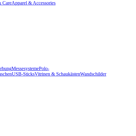
& Care
Apparel & Accessories
erbung
Messesysteme
Polo-
aschen
USB-Sticks
Vitrinen & Schaukästen
Wandschilder