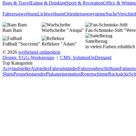
Bags & Travel
Eating & Drinking
Sport & Recreation
Office & Writing
Fahrzeugwerbung
Lichtwerbung
Orientierungssysteme
Suche
Verschie
Bam Bam
Wurfscheibe "Atrapa"
Fan-Schminke-Stift "Were
Sattelbezug
Fußball "Soccerini"
Reflektor "Adam"
in vielen Farben erhältlich
© 2026
werbeland onlineshop
Design: YGG-Workgroups
|
CMS: SolutionOnDemand
Top Kategorien
Acrylaufsteller
Aufsteller
Fahrradständer
Fahrzeugbeschriftung
Fahnens
Shirts
Prospektstaender
Plakatpräsentation
Regenschirme
Rucksäcke
Sch