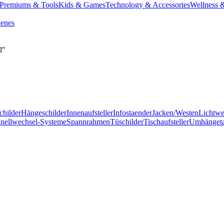
Premiums & Tools
Kids & Games
Technology & Accessories
Wellness 
denes
l"
childer
Hängeschilder
Innenaufsteller
Infostaender
Jacken/Westen
Lichtw
nellwechsel-Systeme
Spannrahmen
Tüschilder
Tischaufsteller
Umhänget